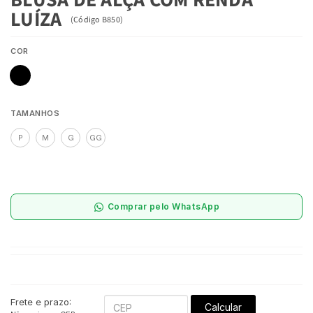
LUÍZA
(
Código
B850
)
COR
TAMANHOS
P
M
G
GG
Comprar pelo WhatsApp
Frete e prazo:
Calcular