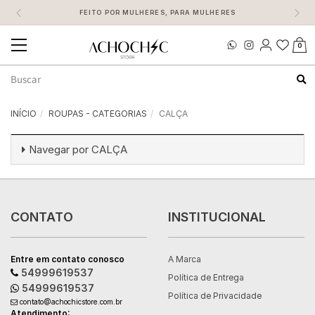
FEITO POR MULHERES, PARA MULHERES
0
Mudar
navegação
Busca
INÍCIO
ROUPAS - CATEGORIAS
CALÇA
Navegar por
CALÇA
CONTATO
INSTITUCIONAL
Entre em contato conosco
A Marca
54999619537
Política de Entrega
54999619537
Política de Privacidade
contato@achochicstore.com.br
Atendimento: