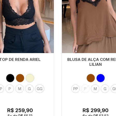
TOP DE RENDA ARIEL
BLUSA DE ALÇA COM R
LILIAN
P
P
M
G
GG
PP
P
M
G
G
R$ 259,90
R$ 299,90
5x
de
R$ 55,12
6x
de
R$ 53,52