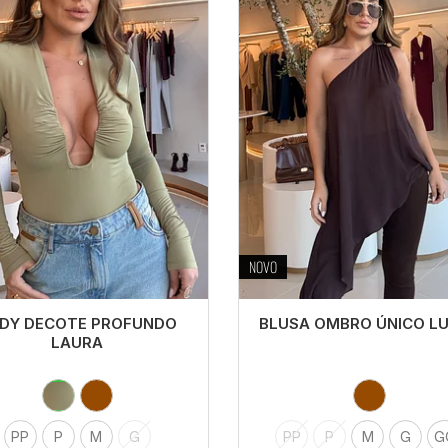
NOVO
DY DECOTE PROFUNDO
BLUSA OMBRO ÚNICO L
LAURA
PP
P
M
G
PP
P
M
G
G