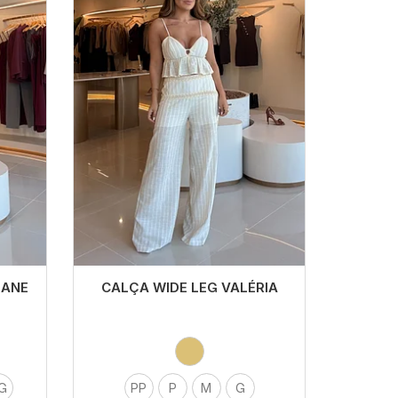
UANE
CALÇA WIDE LEG VALÉRIA
G
PP
P
M
G