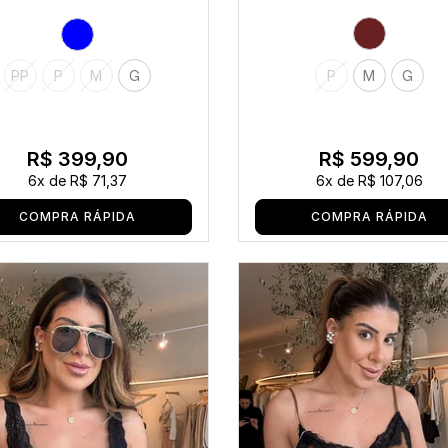
P
M
G
PP
P
M
G
R$ 599,90
R$ 399,90
6x
de
R$ 107,06
6x
de
R$ 71,37
COMPRA RÁPIDA
COMPRA RÁPIDA