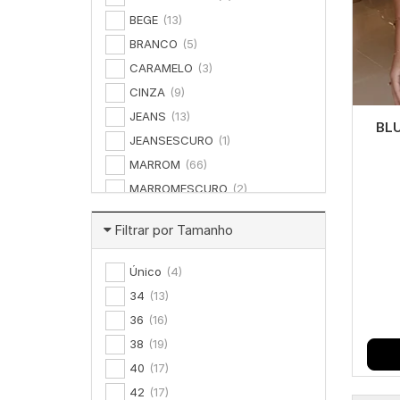
BEGE
(13)
BRANCO
(5)
CARAMELO
(3)
CINZA
(9)
JEANS
(13)
BL
JEANSESCURO
(1)
MARROM
(66)
MARROMESCURO
(2)
MARSALA
(16)
Filtrar por Tamanho
NUDE
(20)
OFFWHITE
(20)
Único
(4)
PRETO
(76)
34
(13)
VERDE
(1)
36
(16)
VERMELHO
(1)
38
(19)
CANELA
(2)
40
(17)
42
(17)