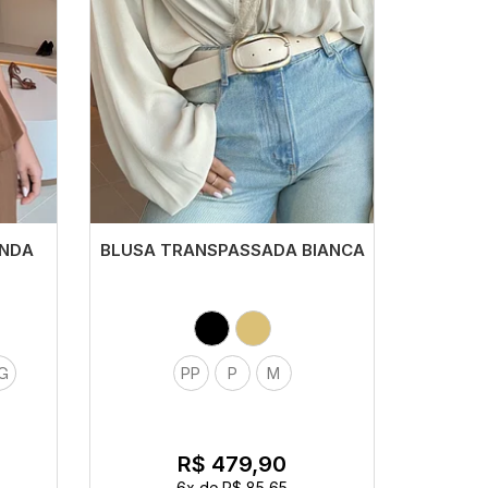
ENDA
BLUSA TRANSPASSADA BIANCA
G
PP
P
M
R$ 479,90
6x
de
R$ 85,65