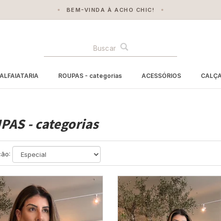
FEITO POR MULHERES, PARA MULHERES
BUSCA
ALFAIATARIA
ROUPAS - categorias
ACESSÓRIOS
CALÇ
AS - categorias
ão: