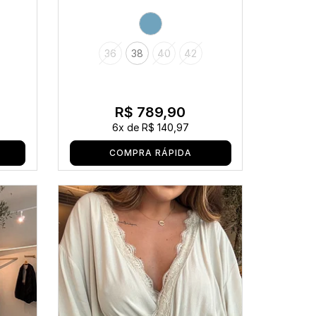
36
38
40
42
R$ 789,90
6x
de
R$ 140,97
COMPRA RÁPIDA