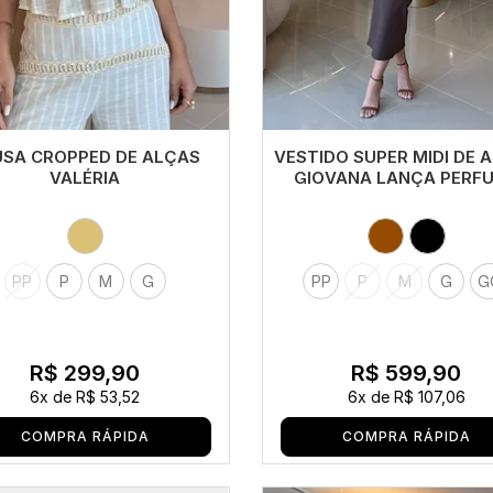
USA CROPPED DE ALÇAS
VESTIDO SUPER MIDI DE 
VALÉRIA
GIOVANA LANÇA PERF
PP
P
M
G
PP
P
M
G
G
R$ 299,90
R$ 599,90
6x
de
R$ 53,52
6x
de
R$ 107,06
COMPRA RÁPIDA
COMPRA RÁPIDA