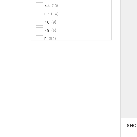
44
(13)
PP
(34)
46
(9)
48
(5)
P
(83)
M
(84)
G
(88)
GG
(54)
GG1
(4)
SHO