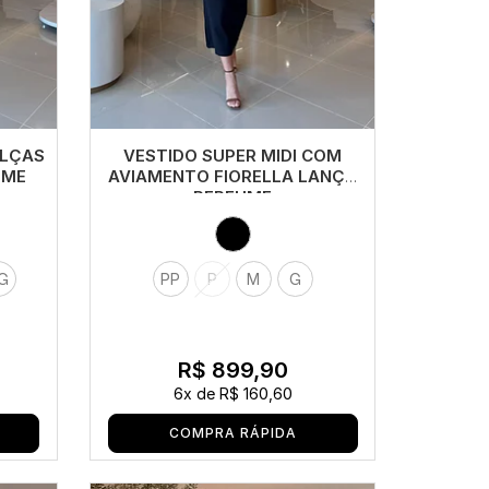
ALÇAS
VESTIDO SUPER MIDI COM
UME
AVIAMENTO FIORELLA LANÇA
PERFUME
G
PP
P
M
G
R$ 899,90
6x
de
R$ 160,60
COMPRA RÁPIDA