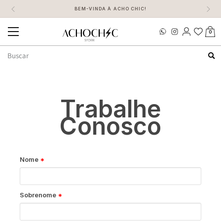
BEM-VINDA À ACHO CHIC!
0
Mudar
navegação
Busca
Trabalhe
Conosco
Nome
Sobrenome