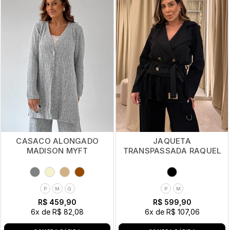
CASACO ALONGADO
JAQUETA
MADISON MYFT
TRANSPASSADA RAQUEL
P
M
G
P
M
R$ 459,90
R$ 599,90
6x
de
R$ 82,08
6x
de
R$ 107,06