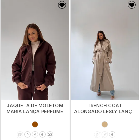
JAQUETA DE MOLETOM
TRENCH COAT
MARIA LANÇA PERFUME
ALONGADO LESLY LANÇA
PERFUME
PP
P
M
G
GG
P
M
G