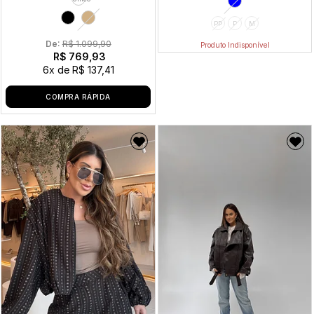
PP
P
M
De: 
R$ 1.099,90
Produto Indisponível
R$ 769,93
6x
de
R$ 137,41
COMPRA RÁPIDA