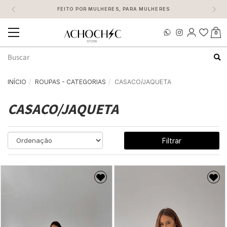
FEITO POR MULHERES, PARA MULHERES
0
Mudar
navegação
Busca
INÍCIO
ROUPAS - CATEGORIAS
CASACO/JAQUETA
CASACO/JAQUETA
Filtrar