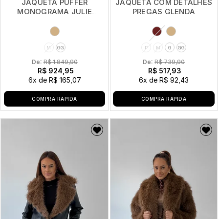
JAQUETA PUFFER
JAQUETA COM DETALHES
MONOGRAMA JULIE
PREGAS GLENDA
LANÇA PERFUME
M
GG
P
M
G
GG
De: 
R$ 1.849,90
De: 
R$ 739,90
R$ 924,95
R$ 517,93
6x
de
R$ 165,07
6x
de
R$ 92,43
COMPRA RÁPIDA
COMPRA RÁPIDA