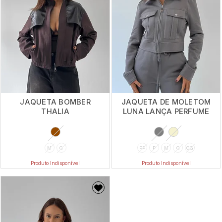
JAQUETA BOMBER
JAQUETA DE MOLETOM
THALIA
LUNA LANÇA PERFUME
M
G
PP
P
M
G
GG
Produto Indisponível
Produto Indisponível