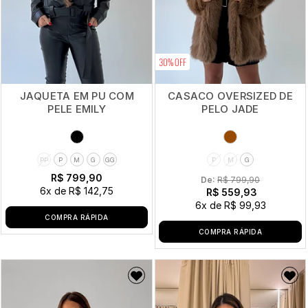
30% OFF
JAQUETA EM PU COM
CASACO OVERSIZED DE
PELE EMILY
PELO JADE
PP
P
M
G
GG
P
M
G
R$ 799,90
De: 
R$ 799,90
6x
de
R$ 142,75
R$ 559,93
6x
de
R$ 99,93
COMPRA RÁPIDA
COMPRA RÁPIDA