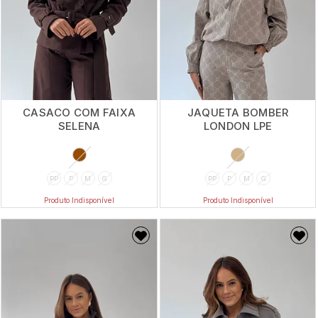
CASACO COM FAIXA
JAQUETA BOMBER
SELENA
LONDON LPE
PP
P
M
G
PP
P
M
G
Produto Indisponível
Produto Indisponível