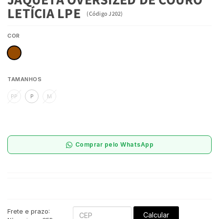
LETÍCIA LPE
(
Código
J202
)
COR
TAMANHOS
PP
P
M
Comprar pelo WhatsApp
Frete e prazo:
Calcular