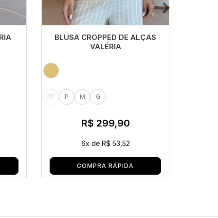
RIA
BLUSA CROPPED DE ALÇAS
VESTID
VALÉRIA
GIOV
PP
P
M
G
PP
P
R$ 299,90
6x
de
R$ 53,52
COMPRA RÁPIDA