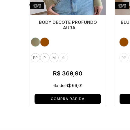
NOVO
NOVO
BODY DECOTE PROFUNDO
BLU
LAURA
PP
P
M
G
PP
R$ 369,90
6x
de
R$ 66,01
COMPRA RÁPIDA