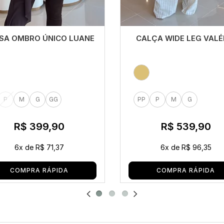
SA OMBRO ÚNICO LUANE
CALÇA WIDE LEG VALÉ
P
M
G
GG
PP
P
M
G
R$ 399,90
R$ 539,90
6x
de
R$ 71,37
6x
de
R$ 96,35
COMPRA RÁPIDA
COMPRA RÁPIDA