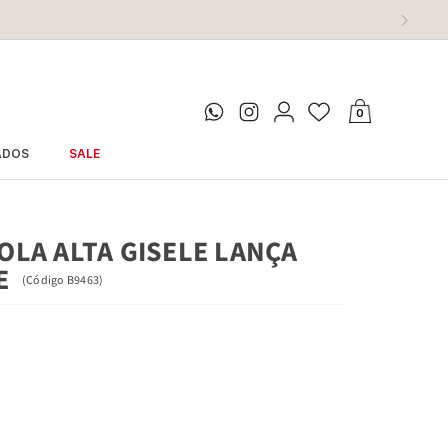
0
ADOS
SALE
OLA ALTA GISELE LANÇA
E
(
Código
B9463
)