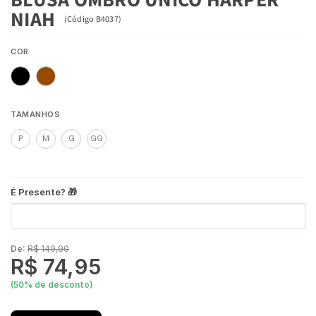
NIAH
(
Código
B4037
)
COR
TAMANHOS
P
M
G
GG
É Presente? 🎁
De:
R$ 149,90
R$ 74,95
(
50
% de desconto)