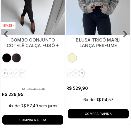
50% OFF
COMBO CONJUNTO
BLUSA TRICÔ MARLI
COTELÊ CALÇA FUSÔ +
LANÇA PERFUME
MALHA ALONGADA
P
M
G
GG
P
M
G
R$ 529,90
De: 
R$ 459,90
R$ 229,95
6x
de
R$ 94,57
4x
de
R$ 57,49
sem juros
COMPRA RÁPIDA
COMPRA RÁPIDA