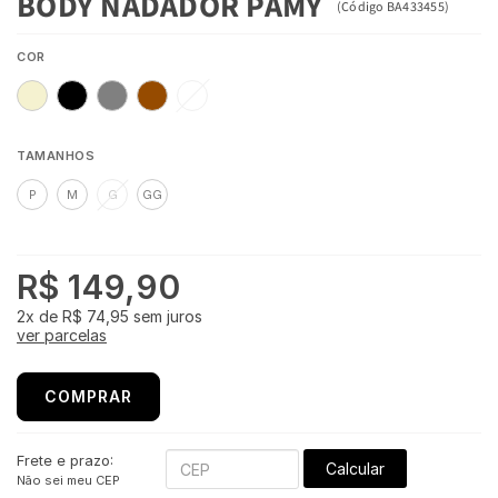
BODY NADADOR PAMY
(
Código
BA433455
)
COR
TAMANHOS
P
M
G
GG
R$ 149,90
2x
de
R$ 74,95
sem juros
ver parcelas
COMPRAR
Frete e prazo:
Calcular
Não sei meu CEP