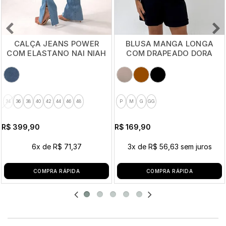
CALÇA JEANS POWER
BLUSA MANGA LONGA
COM ELASTANO NAI NIAH
COM DRAPEADO DORA
34
36
38
40
42
44
46
48
P
M
G
GG
R$ 399,90
R$ 169,90
6x
de
R$ 71,37
3x
de
R$ 56,63
sem juros
COMPRA RÁPIDA
COMPRA RÁPIDA