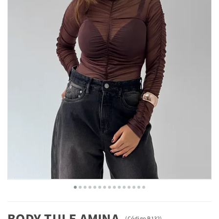
BODY TULE AMINA
(
Código
B132
)