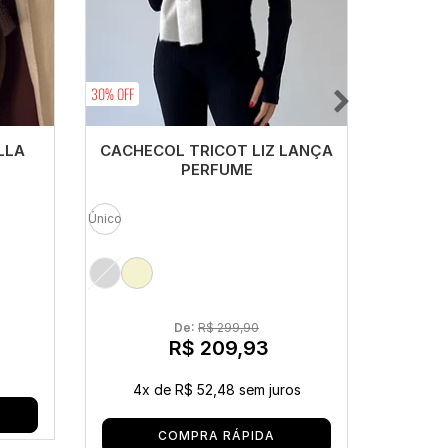
30% OFF
LLA
CACHECOL TRICOT LIZ LANÇA
BO
PERFUME
Único
Único
De: 
R$ 299,90
R$ 209,93
4x
de
R$ 52,48
sem juros
Co
COMPRA RÁPIDA