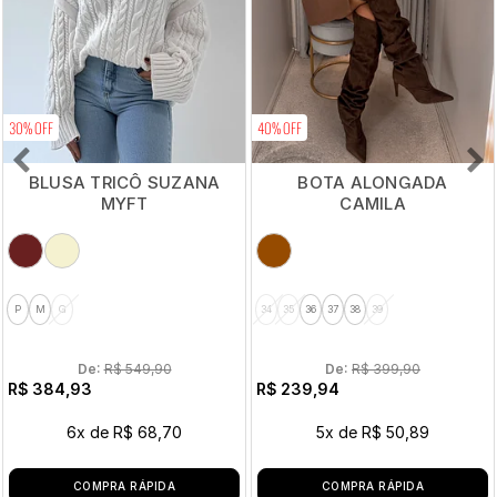
30% OFF
40% OFF
BLUSA TRICÔ SUZANA
BOTA ALONGADA
MYFT
CAMILA
P
M
G
34
35
36
37
38
39
De: 
R$ 549,90
De: 
R$ 399,90
R$ 384,93
R$ 239,94
6x
de
R$ 68,70
5x
de
R$ 50,89
COMPRA RÁPIDA
COMPRA RÁPIDA