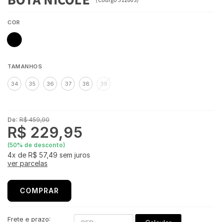
COR
TAMANHOS
34
35
36
37
38
39
De:
R$ 459,90
R$ 229,95
(
50
% de desconto)
4x
de
R$ 57,49
sem juros
ver parcelas
COMPRAR
Frete e prazo: