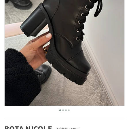
BOTA NICOLE
(
Código
512003
)