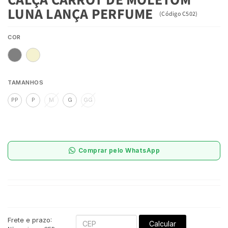
LUNA LANÇA PERFUME
(
Código
C502
)
COR
TAMANHOS
PP
P
M
G
GG
Comprar pelo WhatsApp
Frete e prazo:
Calcular