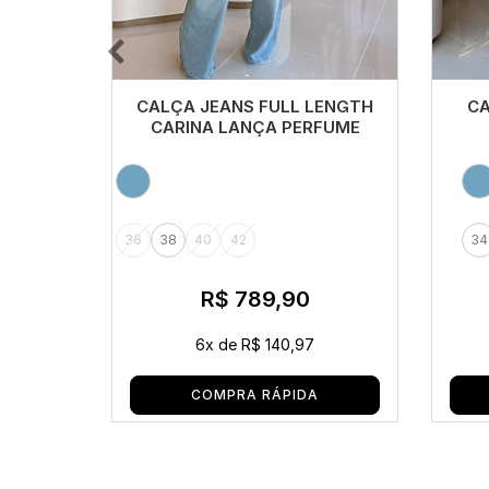
CALÇA JEANS FULL LENGTH
CA
CARINA LANÇA PERFUME
36
38
40
42
34
R$ 789,90
6x
de
R$ 140,97
COMPRA RÁPIDA