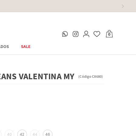
0
ADOS
SALE
EANS VALENTINA MY
(
Código
C8680
)
40
42
44
46