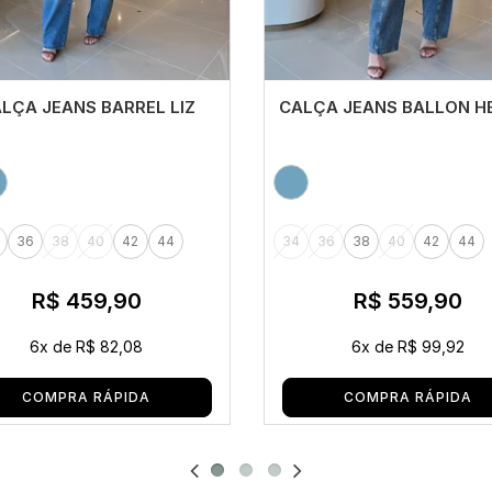
LÇA JEANS BARREL LIZ
CALÇA JEANS BALLON H
36
38
40
42
44
34
36
38
40
42
44
R$ 459,90
R$ 559,90
6x
de
R$ 82,08
6x
de
R$ 99,92
COMPRA RÁPIDA
COMPRA RÁPIDA