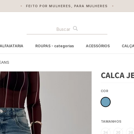
FEITO POR MULHERES, PARA MULHERES
BUSCA
ALFAIATARIA
ROUPAS - categorias
ACESSÓRIOS
CALÇ
EANS
CALCA J
COR
TAMANHOS
34
36
38