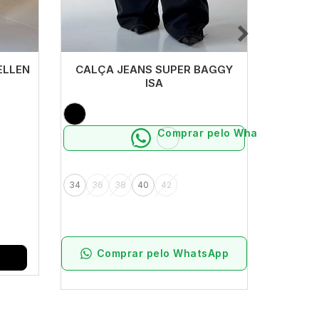
ELLEN
CALÇA JEANS SUPER BAGGY
CALÇ
ISA
Comprar pelo WhatsApp
34
36
38
40
42
34
36
Comprar pelo WhatsApp
Co