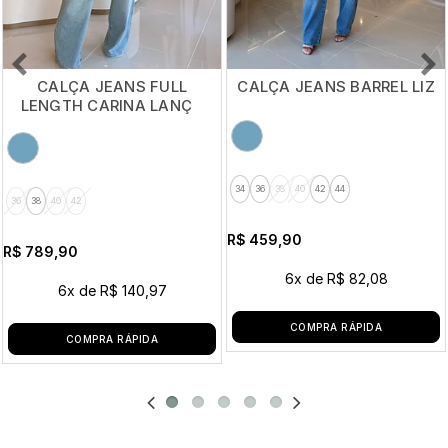
CALÇA JEANS FULL
CALÇA JEANS BARREL LIZ
LENGTH CARINA LANÇA
PERFUME
34
36
38
40
42
44
36
38
40
42
R$ 459,90
R$ 789,90
6x
de
R$ 82,08
6x
de
R$ 140,97
COMPRA RÁPIDA
COMPRA RÁPIDA