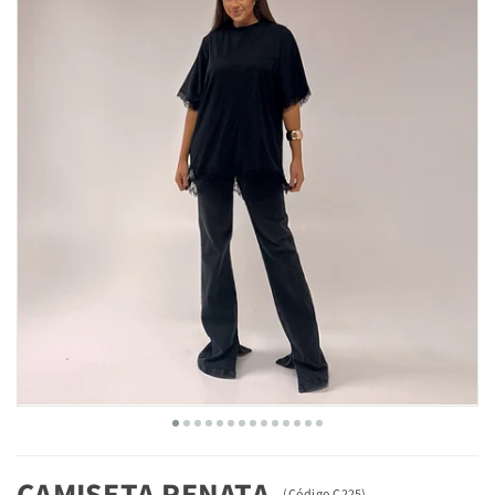
CAMISETA RENATA
(
Código
C225
)