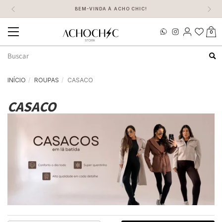
BEM-VINDA À ACHO CHIC!
0
Mudar
navegação
Busca
INÍCIO
ROUPAS
CASACO
CASACO