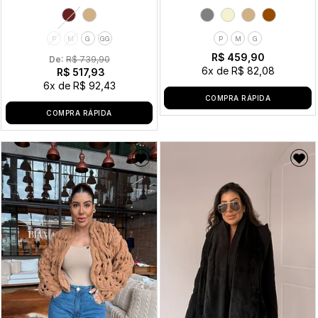
P
M
G
GG
P
M
G
R$ 459,90
De: 
R$ 739,90
6x
de
R$ 82,08
R$ 517,93
6x
de
R$ 92,43
COMPRA RÁPIDA
COMPRA RÁPIDA