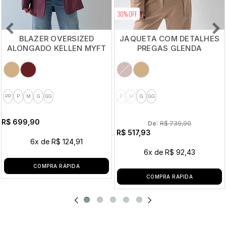
30% OFF
BLAZER OVERSIZED
JAQUETA COM DETALHES
ALONGADO KELLEN MYFT
PREGAS GLENDA
PP
P
M
G
GG
P
M
G
GG
R$ 699,90
De: 
R$ 739,90
R$ 517,93
6x
de
R$ 124,91
6x
de
R$ 92,43
COMPRA RÁPIDA
COMPRA RÁPIDA