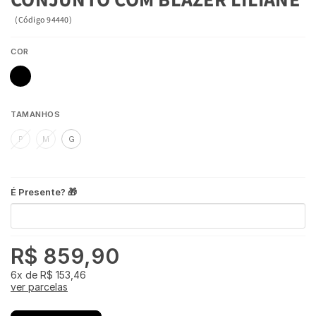
(
Código
94440
)
COR
TAMANHOS
P
M
G
É Presente? 🎁
R$ 859,90
6x
de
R$ 153,46
ver parcelas