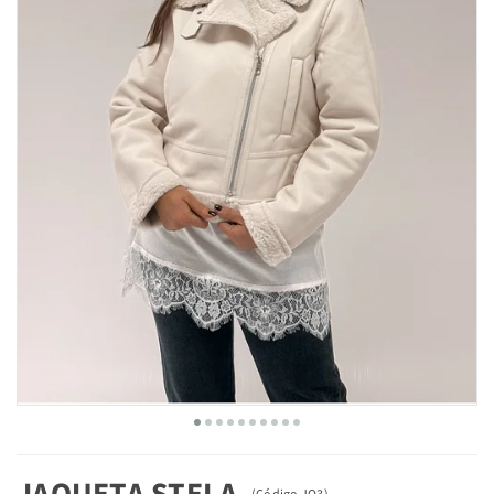
JAQUETA STELA
(
Código
JO3
)