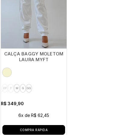
CALÇA BAGGY MOLETOM
LAURA MYFT
PP
P
M
G
GG
R$ 349,90
6x
de
R$ 62,45
COMPRA RÁPIDA