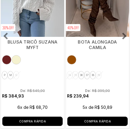
30% OFF
40% OFF
BLUSA TRICÔ SUZANA
BOTA ALONGADA
MYFT
CAMILA
P
M
G
34
35
36
37
38
39
De: 
R$ 549,90
De: 
R$ 399,90
R$ 384,93
R$ 239,94
6x
de
R$ 68,70
5x
de
R$ 50,89
COMPRA RÁPIDA
COMPRA RÁPIDA