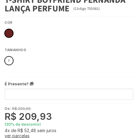
LANÇA PERFUME
(
Código
T55081
)
COR
TAMANHOS
P
É Presente? 🎁
De:
R$ 299,90
R$ 209,93
(
30
% de desconto)
4x
de
R$ 52,48
sem juros
ver parcelas