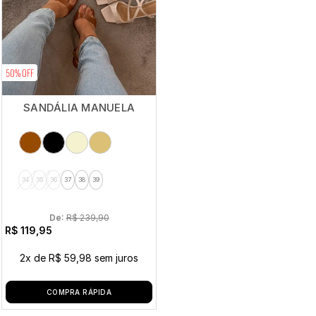
50% OFF
SANDÁLIA MANUELA
34
35
36
37
38
39
De: 
R$ 239,90
R$ 119,95
2x
de
R$ 59,98
sem juros
COMPRA RÁPIDA