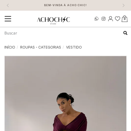
FEITO POR MULHERES, PARA MULHERES
0
Mudar
navegação
Busca
INÍCIO
ROUPAS - CATEGORIAS
VESTIDO