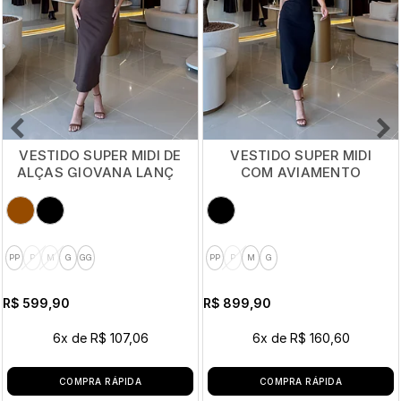
VESTIDO SUPER MIDI DE
VESTIDO SUPER MIDI
ALÇAS GIOVANA LANÇA
COM AVIAMENTO
PERFUME
FIORELLA LANÇA
PERFUME
PP
P
M
G
GG
PP
P
M
G
R$ 599,90
R$ 899,90
6x
de
R$ 107,06
6x
de
R$ 160,60
COMPRA RÁPIDA
COMPRA RÁPIDA