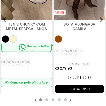
30% OFF
TENIS CHUNKY COM
BOTA ALONGADA
METAL REBECA LANÇA
CAMILA
PERFUME
Comprar pelo WhatsApp
34
35
36
37
38
39
34
35
36
37
38
39
De: 
R$ 399,90
R$ 279,93
5x
de
R$ 59,37
Comprar pelo WhatsApp
COMPRA RÁPIDA