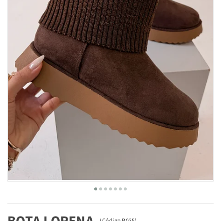
BOTA LORENA
(
Código
B035
)