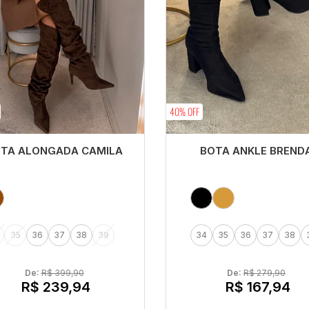
40% OFF
TA ALONGADA CAMILA
BOTA ANKLE BREND
35
36
37
38
39
34
35
36
37
38
De: 
R$ 399,90
De: 
R$ 279,90
R$ 239,94
R$ 167,94