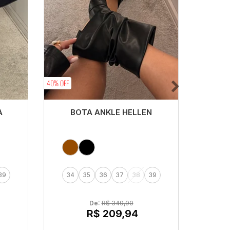
40% OFF
40% OFF
A
BOTA ANKLE HELLEN
BO
39
34
35
36
37
38
39
34
De: 
R$ 349,90
R$ 209,94