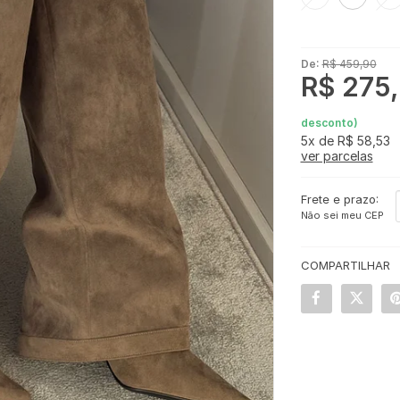
De:
R$ 459,90
R$ 275
desconto)
5x
de
R$ 58,53
ver parcelas
Frete e prazo:
Não sei meu CEP
COMPARTILHAR