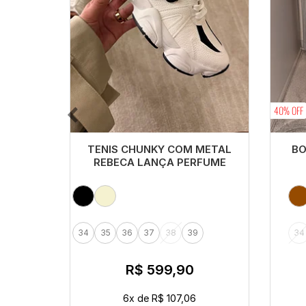
40% OFF
TENIS CHUNKY COM METAL
BO
REBECA LANÇA PERFUME
34
35
36
37
38
39
34
R$ 599,90
6x
de
R$ 107,06