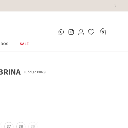
0
ADOS
SALE
BRINA
(
Código
B063
)
37
38
39