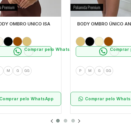
da Premium
Poliamida Premium
ODY OMBRO UNICO ISA
BODY OMBRO ÚNICO A
Comprar pelo WhatsApp
Comprar 
M
G
GG
P
M
G
GG
Comprar pelo WhatsApp
Comprar pelo What