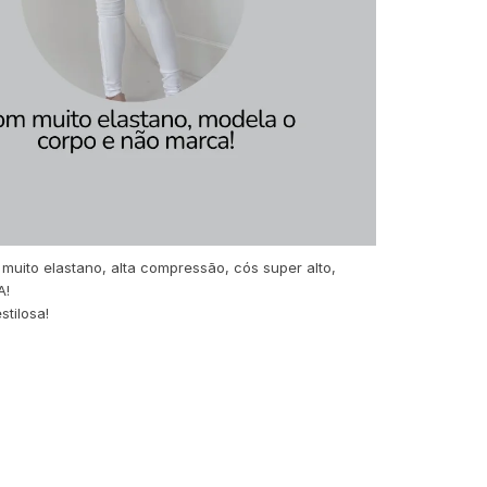
uito elastano, alta compressão, cós super alto,
A!
tilosa!