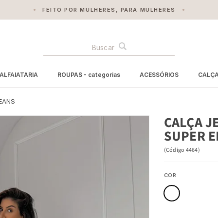
EBA NOSSA NEWSLETTER - TENDÊNCIAS, PROMOÇÕES E MUITO 
BUSCA
ALFAIATARIA
ROUPAS - categorias
ACESSÓRIOS
CALÇ
EANS
CALÇA J
SUPER E
(
Código
4464
)
COR