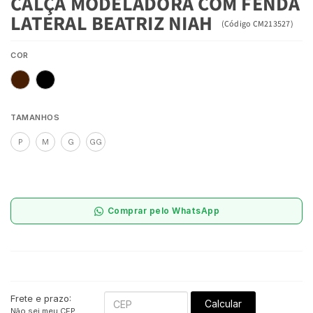
CALÇA MODELADORA COM FENDA
LATERAL BEATRIZ NIAH
(
Código
CM213527
)
COR
TAMANHOS
P
M
G
GG
Comprar pelo WhatsApp
Frete e prazo:
Calcular
Não sei meu CEP