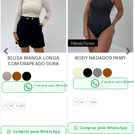
Poliamida Premium
BLUSA MANGA LONGA
BODY NADADOR PAMY
COM DRAPEADO DORA
Comprar pelo Whats
Comprar pelo WhatsApp
P
M
G
GG
P
M
G
GG
Comprar pelo WhatsApp
Comprar pelo WhatsApp