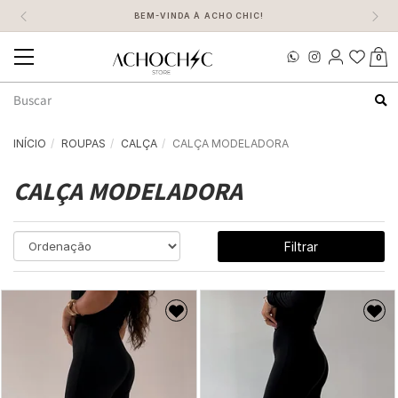
BEM-VINDA À ACHO CHIC!
0
Mudar
navegação
Busca
INÍCIO
ROUPAS
CALÇA
CALÇA MODELADORA
CALÇA MODELADORA
Filtrar