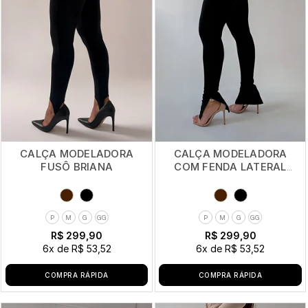
CALÇA MODELADORA
CALÇA MODELADORA
FUSÔ BRIANA
COM FENDA LATERAL
BEATRIZ NIAH
P
M
G
GG
P
M
G
GG
R$ 299,90
R$ 299,90
6x
de
R$ 53,52
6x
de
R$ 53,52
COMPRA RÁPIDA
COMPRA RÁPIDA