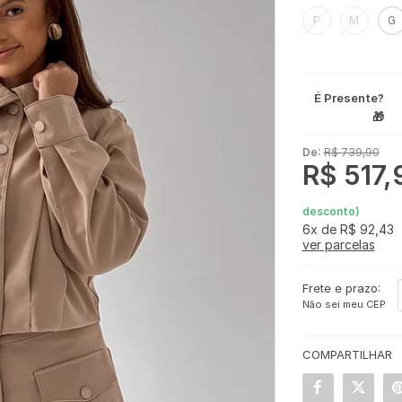
P
M
G
É Presente?
🎁
De:
R$ 739,90
R$ 517,
desconto)
6x
de
R$ 92,43
ver parcelas
Frete e prazo:
Não sei meu CEP
COMPARTILHAR