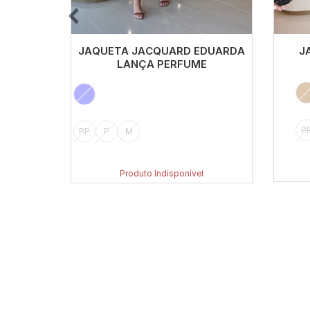
JAQUETA JACQUARD EDUARDA
J
LANÇA PERFUME
P
PP
P
M
Produto Indisponível