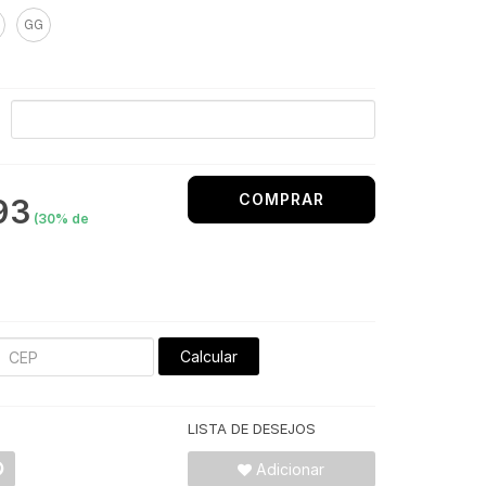
GG
COMPRAR
93
(
30
% de
Calcular
LISTA DE DESEJOS
Adicionar