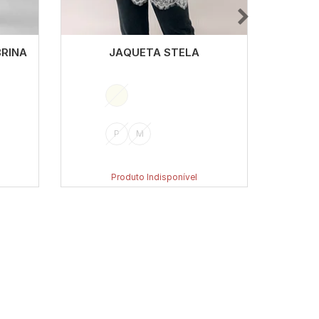
RINA
JAQUETA STELA
J
P
M
Produto Indisponível
Co