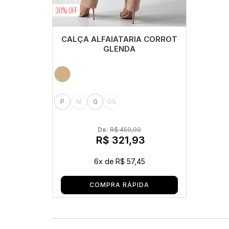
30% OFF
CALÇA ALFAIATARIA CORROT
GLENDA
P
M
G
GG
De: 
R$ 459,90
R$ 321,93
6x
de
R$ 57,45
COMPRA RÁPIDA