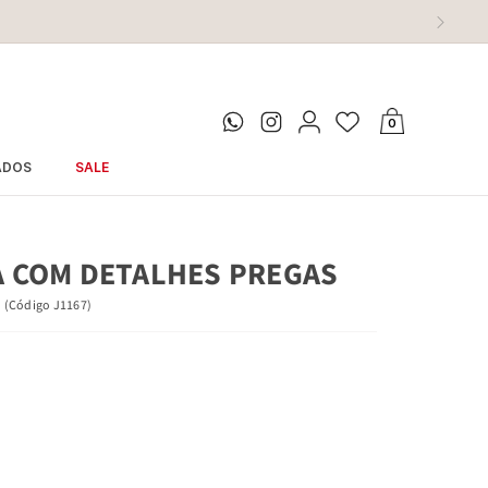
0
ADOS
SALE
 COM DETALHES PREGAS
(
Código
J1167
)