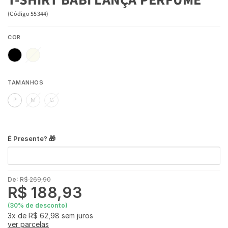
(
Código
55344
)
COR
TAMANHOS
P
M
G
É Presente? 🎁
De:
R$ 269,90
R$ 188,93
(
30
% de desconto)
3x
de
R$ 62,98
sem juros
ver parcelas