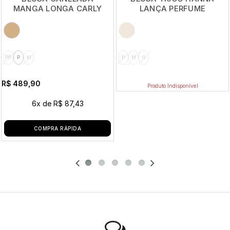
MANGA LONGA CARLY
LANÇA PERFUME
PP
P
M
P
M
G
R$ 489,90
Produto Indisponível
6x
de
R$ 87,43
COMPRA RÁPIDA