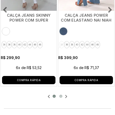
CALÇA JEANS SKINNY
CALÇA JEANS POWER
POWER COM SUPER
COM ELASTANO NAI NIAH
ELASTANO BRANCA NIAH
34
36
38
40
42
44
46
48
34
36
38
40
42
44
46
48
R$ 299,90
R$ 399,90
6x
de
R$ 53,52
6x
de
R$ 71,37
COMPRA RÁPIDA
COMPRA RÁPIDA