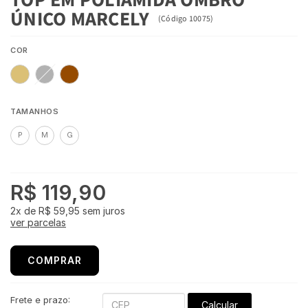
ÚNICO MARCELY
(
Código
10075
)
COR
TAMANHOS
P
M
G
R$ 119,90
2x
de
R$ 59,95
sem juros
ver parcelas
COMPRAR
Frete e prazo:
Calcular