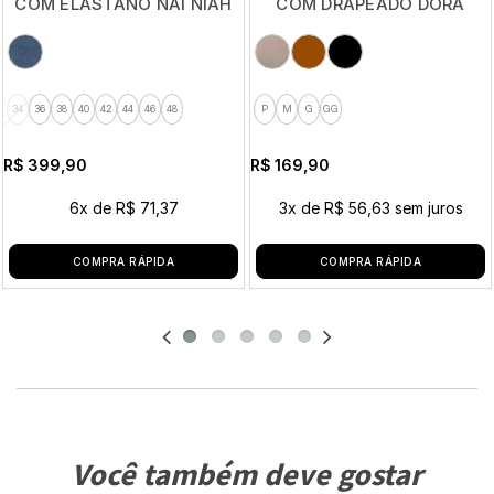
COM ELASTANO NAI NIAH
COM DRAPEADO DORA
34
36
38
40
42
44
46
48
P
M
G
GG
R$ 399,90
R$ 169,90
6x
de
R$ 71,37
3x
de
R$ 56,63
sem juros
COMPRA RÁPIDA
COMPRA RÁPIDA
Você também deve gostar