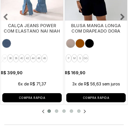
CALÇA JEANS POWER
BLUSA MANGA LONGA
COM ELASTANO NAI NIAH
COM DRAPEADO DORA
34
36
38
40
42
44
46
48
P
M
G
GG
R$ 399,90
R$ 169,90
6x
de
R$ 71,37
3x
de
R$ 56,63
sem juros
COMPRA RÁPIDA
COMPRA RÁPIDA