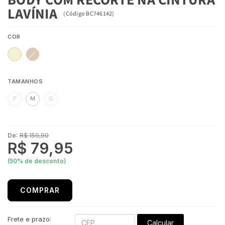
LAVÍNIA
(
Código
BC746142
)
COR
TAMANHOS
P
M
G
De:
R$ 159,90
R$ 79,95
(
50
% de desconto)
COMPRAR
Frete e prazo:
Calcular