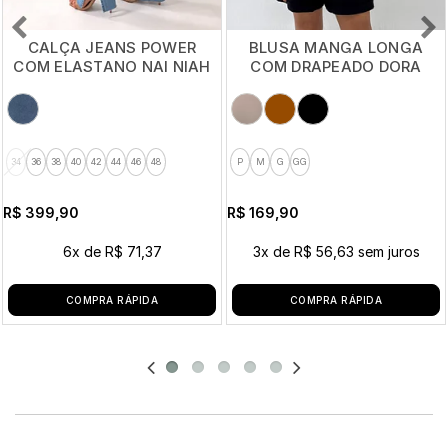
CALÇA JEANS POWER
BLUSA MANGA LONGA
COM ELASTANO NAI NIAH
COM DRAPEADO DORA
34
36
38
40
42
44
46
48
P
M
G
GG
R$ 399,90
R$ 169,90
6x
de
R$ 71,37
3x
de
R$ 56,63
sem juros
COMPRA RÁPIDA
COMPRA RÁPIDA