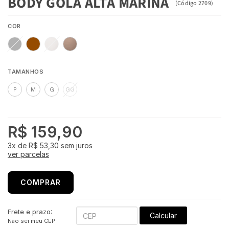
BODY GOLA ALTA MARINA
(
Código
2709
)
COR
TAMANHOS
P
M
G
GG
R$ 159,90
3x
de
R$ 53,30
sem juros
ver parcelas
COMPRAR
Frete e prazo:
Calcular
Não sei meu CEP